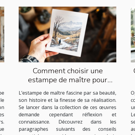
Comment choisir une
estampe de maître pour
débuter sa collection ?
pe
L’estampe de maître fascine par sa beauté,
O
le
son histoire et la finesse de sa réalisation.
c
on
Se lancer dans la collection de ces œuvres
u
es
demande cependant réflexion et
L
s.
connaissance. Découvrez dans les
s
ue
paragraphes suivants des conseils
a