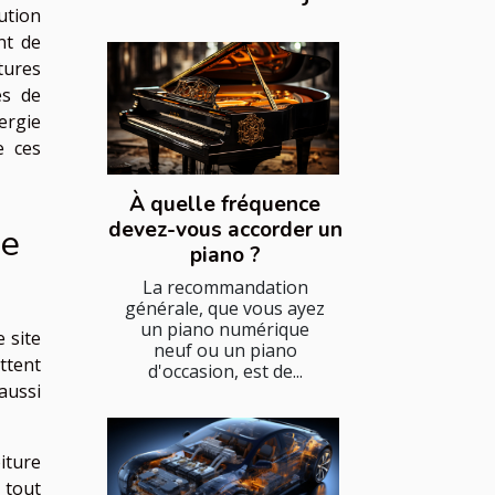
ution
nt de
ures
es de
ergie
e ces
À quelle fréquence
devez-vous accorder un
de
piano ?
La recommandation
générale, que vous ayez
un piano numérique
 site
neuf ou un piano
ttent
d'occasion, est de...
aussi
iture
 tout