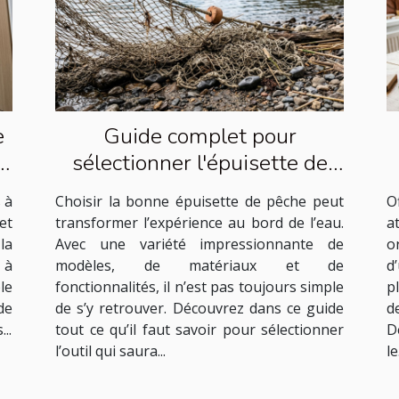
e
Guide complet pour
t
sélectionner l'épuisette de
pêche idéale
 à
Choisir la bonne épuisette de pêche peut
O
et
transformer l’expérience au bord de l’eau.
a
la
Avec une variété impressionnante de
o
 à
modèles, de matériaux et de
d
le
fonctionnalités, il n’est pas toujours simple
p
de
de s’y retrouver. Découvrez dans ce guide
d
..
tout ce qu’il faut savoir pour sélectionner
D
l’outil qui saura...
le.