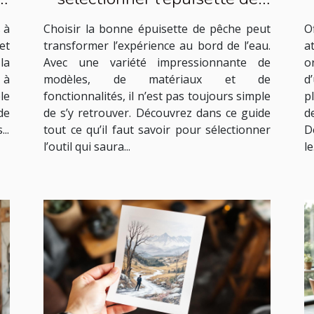
pêche idéale
 à
Choisir la bonne épuisette de pêche peut
O
et
transformer l’expérience au bord de l’eau.
a
la
Avec une variété impressionnante de
o
 à
modèles, de matériaux et de
d
le
fonctionnalités, il n’est pas toujours simple
p
de
de s’y retrouver. Découvrez dans ce guide
d
..
tout ce qu’il faut savoir pour sélectionner
D
l’outil qui saura...
le.