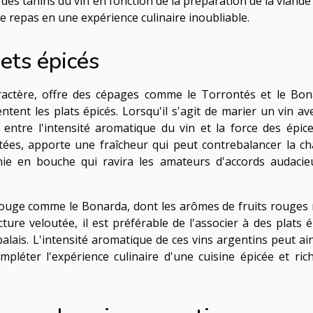
 des tanins du vin en fonction de la préparation de la viande
 repas en une expérience culinaire inoubliable.
ets épicés
aractère, offre des cépages comme le Torrontés et le Bon
ntent les plats épicés. Lorsqu'il s'agit de marier un vin av
e entre l'intensité aromatique du vin et la force des épice
itées, apporte une fraîcheur qui peut contrebalancer la ch
nie en bouche qui ravira les amateurs d'accords audacie
in rouge comme le Bonarda, dont les arômes de fruits rouges
ure veloutée, il est préférable de l'associer à des plats é
ais. L'intensité aromatique de ces vins argentins peut ain
pléter l'expérience culinaire d'une cuisine épicée et ric