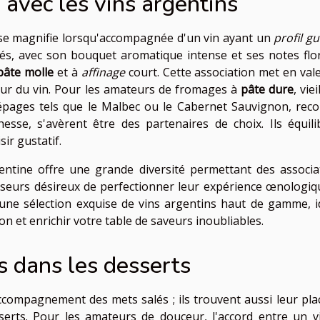
avec les vins argentins
 se magnifie lorsqu'accompagnée d'un vin ayant un
profil gu
és, avec son bouquet aromatique intense et ses notes flor
pâte molle
et à
affinage
court. Cette association met en vale
eur du vin. Pour les amateurs de fromages à
pâte dure
, viei
 cépages tels que le Malbec ou le Cabernet Sauvignon, rec
esse, s'avèrent être des partenaires de choix. Ils équili
sir gustatif.
entine offre une grande diversité permettant des associa
sseurs désireux de perfectionner leur expérience œnologiqu
ne sélection exquise de vins argentins haut de gamme, i
 et enrichir votre table de saveurs inoubliables.
s dans les desserts
accompagnement des mets salés ; ils trouvent aussi leur pla
serts. Pour les amateurs de douceur, l'accord entre un v