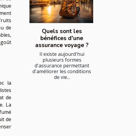
mique
ement
ruits
eu de
Quels sont les
bles,
bénéfices d'une
 goût
assurance voyage ?
Il existe aujourd'hui
plusieurs formes
d'assurance permettant
d'améliorer les conditions
de vie...
ec la
istes
at de
e. La
rfumé
it de
enser