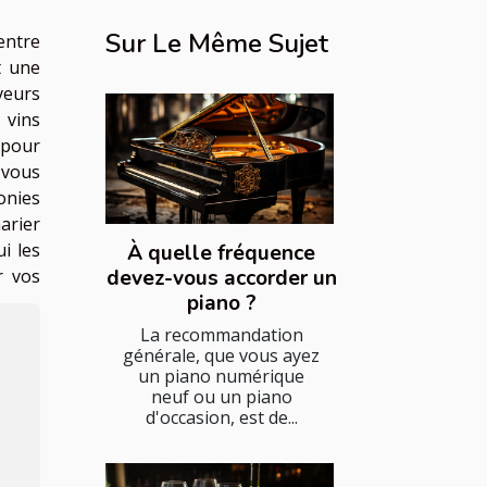
Sur Le Même Sujet
entre
t une
veurs
 vins
 pour
e vous
nies
arier
i les
À quelle fréquence
r vos
devez-vous accorder un
piano ?
La recommandation
générale, que vous ayez
un piano numérique
neuf ou un piano
d'occasion, est de...