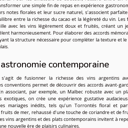
ransformer une simple fin de repas en expérience gastrono
rs notes florales et leur sucre naturel, s'associent parfait
ibre entre la richesse du cacao et la légèreté du vin. Les f
lle avec les vins légèrement doux et fruités, créant un j
emêlent harmonieusement. Pour élaborer des accords mémora
yant la structure nécessaire pour compléter la texture et le
lais.
gastronomie contemporaine
l s'agit de fusionner la richesse des vins argentins av
s conventions permet de découvrir des accords avant-gard
. En associant, par exemple, un Malbec robuste avec un pl
s exotiques, on crée une expérience gustative audacieus
des mariages inédits, tels qu'un Torrontés floral et pa
ruits de mer, rehaussé d'une touche de coriandre et de fru
les vins argentins et des plats contemporains invitent à rep
ne nouvelle ère de plaisirs culinaires.