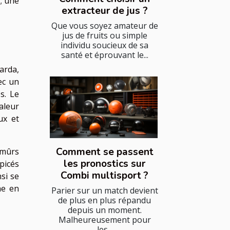
 ; une
extracteur de jus ?
Que vous soyez amateur de
jus de fruits ou simple
individu soucieux de sa
santé et éprouvant le...
arda,
ec un
s. Le
aleur
ux et
Comment se passent
 mûrs
les pronostics sur
picés
Combi multisport ?
si se
he en
Parier sur un match devient
de plus en plus répandu
depuis un moment.
Malheureusement pour
les...