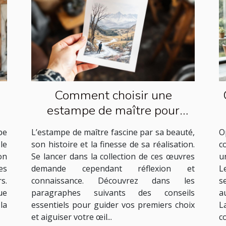
Comment choisir une
estampe de maître pour
débuter sa collection ?
pe
L’estampe de maître fascine par sa beauté,
O
le
son histoire et la finesse de sa réalisation.
c
on
Se lancer dans la collection de ces œuvres
u
es
demande cependant réflexion et
L
s.
connaissance. Découvrez dans les
s
ue
paragraphes suivants des conseils
a
la
essentiels pour guider vos premiers choix
L
et aiguiser votre œil...
c