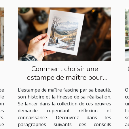
Comment choisir une
estampe de maître pour
débuter sa collection ?
pe
L’estampe de maître fascine par sa beauté,
O
le
son histoire et la finesse de sa réalisation.
c
on
Se lancer dans la collection de ces œuvres
u
es
demande cependant réflexion et
L
s.
connaissance. Découvrez dans les
s
ue
paragraphes suivants des conseils
a