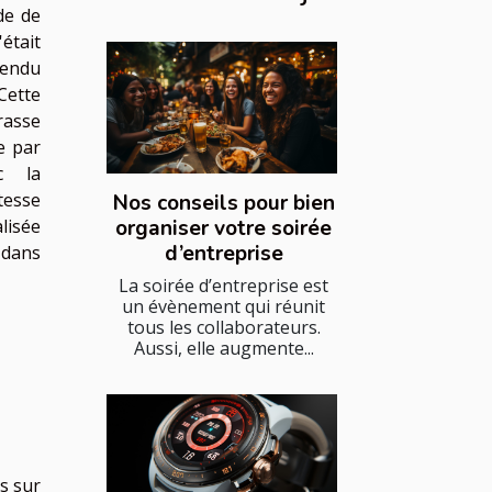
de de
était
rendu
Cette
rasse
e par
c la
itesse
Nos conseils pour bien
lisée
organiser votre soirée
d’entreprise
 dans
La soirée d’entreprise est
un évènement qui réunit
tous les collaborateurs.
Aussi, elle augmente...
s sur