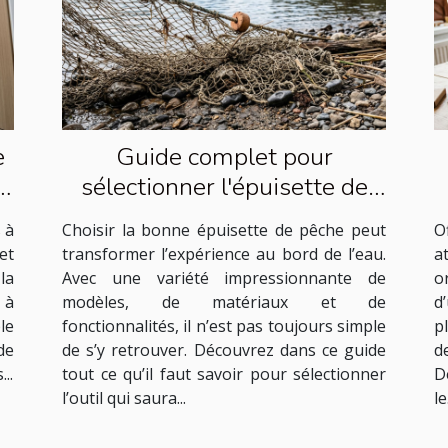
e
Guide complet pour
t
sélectionner l'épuisette de
pêche idéale
 à
Choisir la bonne épuisette de pêche peut
O
et
transformer l’expérience au bord de l’eau.
a
la
Avec une variété impressionnante de
o
 à
modèles, de matériaux et de
d
le
fonctionnalités, il n’est pas toujours simple
p
de
de s’y retrouver. Découvrez dans ce guide
d
..
tout ce qu’il faut savoir pour sélectionner
D
l’outil qui saura...
le.